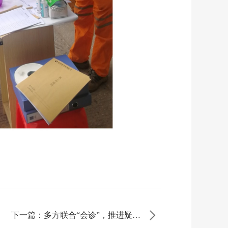
下一篇：多方联合“会诊”，推进疑难项目进程——森林大道中压项目查勘纪实