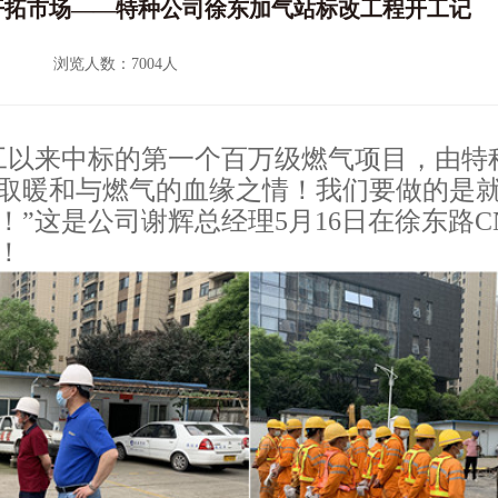
开拓市场——特种公司徐东加气站标改工程开工记
浏览人数：7004人
以来中标的第一个百万级燃气项目，由特
取暖和与燃气的血缘之情！我们要做的是
”这是公司谢辉总经理5月16日在徐东路
！