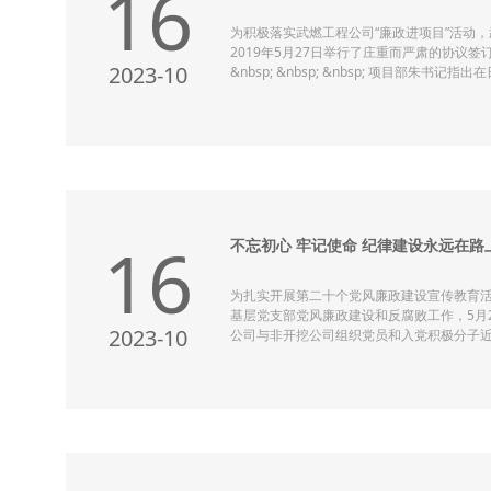
16
为积极落实武燃工程公司“廉政进项目”活动
2019年5月27日举行了庄重而严肃的协议签订
2023-10
&nbsp; &nbsp; &nbsp; 项目部朱书记
行《廉政准则》，促进廉政建设工作更扎实
促进项目精细化管理，努力把项目建成优质
全的示范工程，同时造就一支廉洁、善战、
是需要我们大家共同努力的，要把“廉政进项
处。&nbsp; &nbsp; &nbsp; &nbsp; 经理
16
不忘初心 牢记使命 纪律建设永远在路
为扎实开展第二十个党风廉政建设宣传教育
基层党支部党风廉政建设和反腐败工作，5月
2023-10
公司与非开挖公司组织党员和入党积极分子近
共产党纪律建设历史陈列馆。&nbsp; &nbsp;
平方米，于2019年5月9日开馆。分为《纪
基本陈列和《中国共产党首届中央监察委员
题展，其中《纪律建设永远在路上》细分为“创
与曲折”“恢复与发展”“新时代 新征程”四个
国共产党