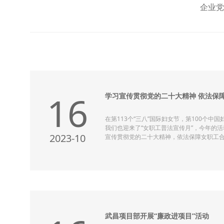
企业党
16
在第113个“三八”国际妇女节，第100个中
我们也迎来了“女职工普法宣传月”，今年的
2023-10
宣传贯彻党的二十大精神，依法保障女职工
益。现推出《中华人民共和国妇女权益保障法》
订），希望能在关键时刻为广大女职工提供法律
第一章 总则第一条 为了保障妇女的合法权
和妇女全面发展，充分发挥妇女在全面建设
家中的作用，弘扬社会主义核心价值观，根
法。第二条 男女平等是国家的基
武昌项目部开展“廉政进项目”活动